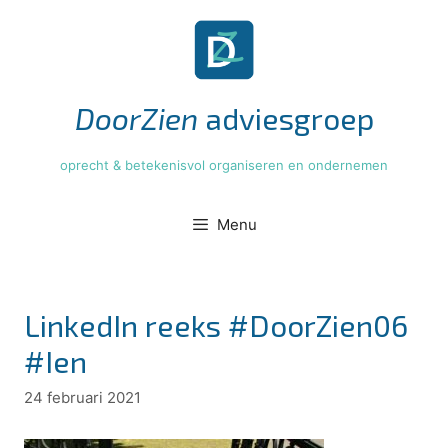
Ga
naar
de
inhoud
DoorZien
adviesgroep
oprecht & betekenisvol organiseren en ondernemen
Menu
LinkedIn reeks #DoorZien06
#Ien
24 februari 2021