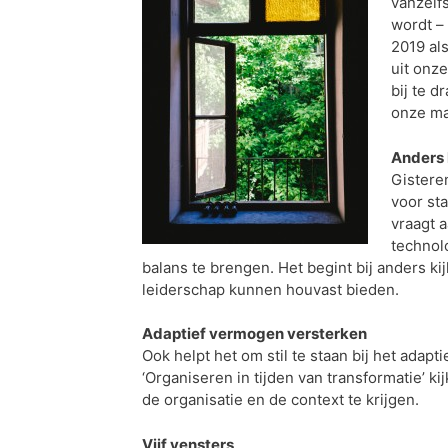
vanzelfs
wordt – 
2019 al
uit onze
bij te 
onze ma
Anders 
Gistere
voor st
vraagt 
technol
balans te brengen. Het begint bij anders k
leiderschap kunnen houvast bieden.
Adaptief vermogen versterken
Ook helpt het om stil te staan bij het adap
‘Organiseren in tijden van transformatie’ ki
de organisatie en de context te krijgen.
Vijf vensters