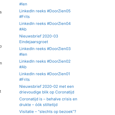
#Ien
LinkedIn reeks #DoorZien05
s
#Frits
LinkedIn reeks #DoorZien04
#Ab
Nieuwsbrief 2020-03
Eindejaarsgroet
p
LinkedIn reeks #DoorZien03
#Ien
LinkedIn reeks #DoorZien02
in
#Ab
LinkedIn reeks #DoorZien01
#Frits
Nieuwsbrief 2020-02 met een
t
drievoudige blik op Coronatijd
Coronatijd is – behalve crisis en
drukte – óók stiltetijd
Visitatie – “slechts op bezoek”?