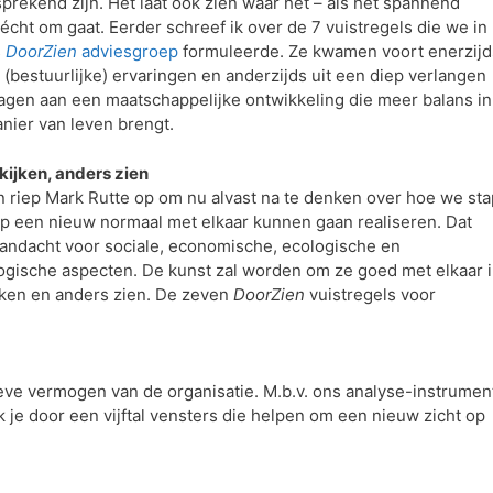
prekend zijn. Het laat ook zien waar het – als het spannend
écht om gaat. Eerder schreef ik over de 7 vuistregels die we in
s
DoorZien
adviesgroep
formuleerde. Ze kwamen voort enerzijd
 (bestuurlijke) ervaringen en anderzijds uit een diep verlangen
dragen aan een maatschappelijke ontwikkeling die meer balans in
nier van leven brengt.
kijken, anders zien
n riep Mark Rutte op om nu alvast na te denken over hoe we sta
ap een nieuw normaal met elkaar kunnen gaan realiseren. Dat
aandacht voor sociale, economische, ecologische en
ogische aspecten. De kunst zal worden om ze goed met elkaar 
ijken en anders zien. De zeven
DoorZien
vuistregels voor
tieve vermogen van de organisatie. M.b.v. ons analyse-instrumen
jk je door een vijftal vensters die helpen om een nieuw zicht op