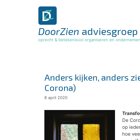
Ga
naar
de
inhoud
DoorZien
adviesgroep
oprecht & betekenisvol organiseren en onderneme
Anders kijken, anders zi
Corona)
8 april 2020
Transfo
De Coro
op ieder
hoe vee