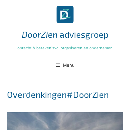
Ga
naar
de
inhoud
DoorZien
adviesgroep
oprecht & betekenisvol organiseren en ondernemen
Menu
Overdenkingen#DoorZien