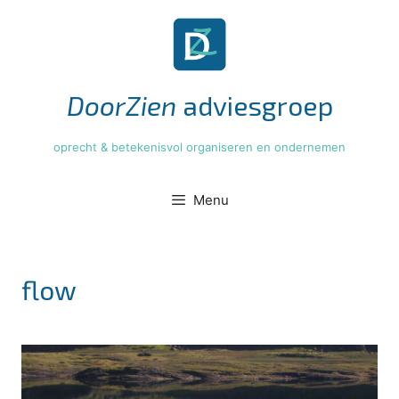
Ga
naar
de
inhoud
DoorZien
adviesgroep
oprecht & betekenisvol organiseren en ondernemen
Menu
flow