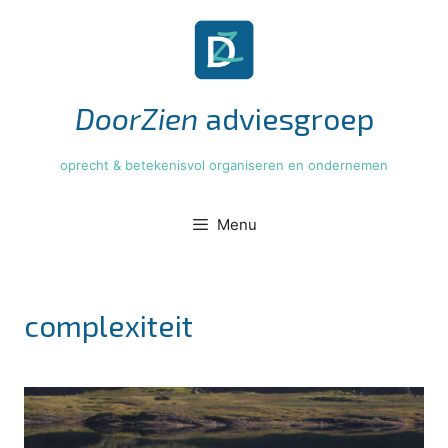
Ga
naar
de
inhoud
DoorZien
adviesgroep
oprecht & betekenisvol organiseren en ondernemen
Menu
complexiteit